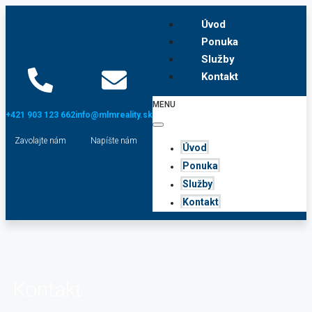
Úvod
Ponuka
Služby
Kontakt
MENU
+421 903 123 662
info@mlmreality.sk
Zavolajte nám
Napíšte nám
Úvod
Ponuka
Služby
Kontakt
Kontakt